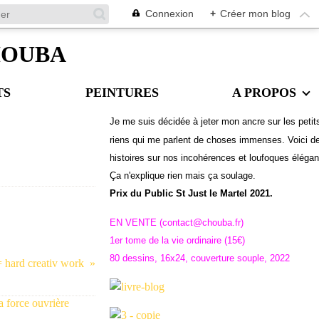
Connexion
+
Créer mon blog
CHOUBA
TS
PEINTURES
A PROPOS
Je me suis décidée à jeter mon ancre sur les petit
riens qui me parlent de choses immenses. Voici d
histoires sur nos incohérences et loufoques éléga
Ç
a n'explique rien mais ça soulage.
Prix du Public St Just le Martel 2021.
EN VENTE (contact@chouba.fr)
1er tome de la vie ordinaire (15€)
80 dessins, 16x24, couverture souple, 2022
= hard creativ work