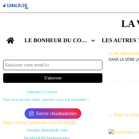
LA 
Home
LE BONHEUR DU COUPLE
Newsletter
LA VIE ORDINAIR
DANS LA SÉRIE L
Copyright © Chouba
Pour recevoir mes strips, abonnez-vous à la newsletter !
Suivre choubastories
Dans la séri
https://www.facebook.com/choubafb/
chouba.ultra-book.com
facebook@choubastories