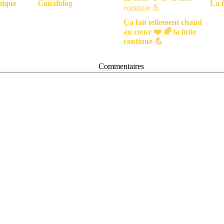
mique
Canalblog
La f
Ça fait tellement chaud
au cœur ❤️ 🌈 la lutte
continue 💪
Commentaires