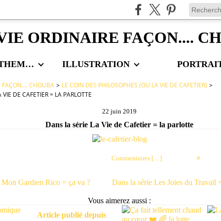
VIE ORDINAIRE FAÇON.... 
LES AUTRES THEMES
ILLUSTRATION
PORTRAI
E FAÇON.... CHOUBA
>
LE COIN DES PHILOSOPHES (OU LA VIE DE CAFETIER)
>
A VIE DE CAFETIER = LA PARLOTTE
22 juin 2019
Dans la série La Vie de Cafetier = la parlotte
Posté par choubaa à 07:05 -
Commentaires [
…
]
- Permalien [
#
]
e Mon Gardien Rico = ça va ?
Dans la série Les Joies du Travail 
Vous aimerez aussi :
Article publié depuis