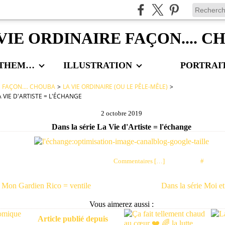
VIE ORDINAIRE FAÇON.... 
LES AUTRES THEMES
ILLUSTRATION
PORTRAI
E FAÇON.... CHOUBA
>
LA VIE ORDINAIRE (OU LE PÊLE-MÊLE)
>
A VIE D'ARTISTE = L'ÉCHANGE
2 octobre 2019
Dans la série La Vie d'Artiste = l'échange
Posté par choubaa à 07:25 -
Commentaires [
…
]
- Permalien [
#
]
e Mon Gardien Rico = ventile
Dans la série Moi et
Vous aimerez aussi :
Article publié depuis