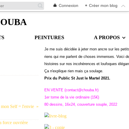
Connexion
+
Créer mon blog
CHOUBA
TS
PEINTURES
A PROPOS
Je me suis décidée à jeter mon ancre sur les petit
riens qui me parlent de choses immenses. Voici d
histoires sur nos incohérences et loufoques éléga
Ç
a n'explique rien mais ça soulage.
Prix du Public St Just le Martel 2021.
EN VENTE (contact@chouba.fr)
1er tome de la vie ordinaire (15€)
80 dessins, 16x24, couverture souple, 2022
 mon Self = l'envie