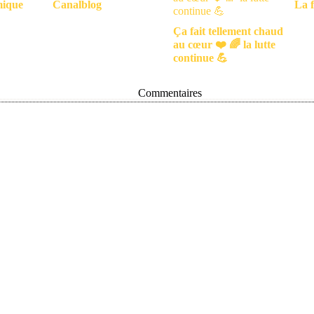
mique
Canalblog
La f
Ça fait tellement chaud
au cœur ❤️ 🌈 la lutte
continue 💪
Commentaires