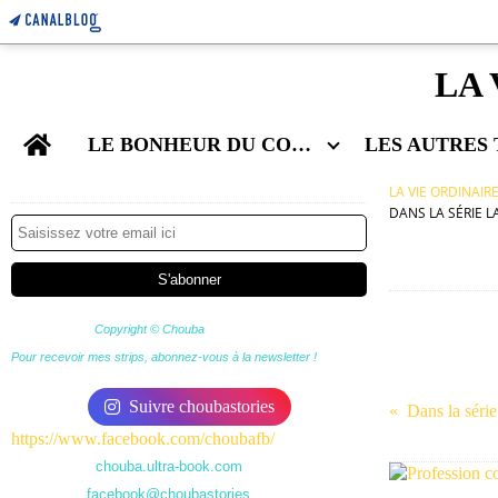
LA 
Home
LE BONHEUR DU COUPLE
Newsletter
LA VIE ORDINAIR
DANS LA SÉRIE L
Copyright © Chouba
Pour recevoir mes strips, abonnez-vous à la newsletter !
Suivre choubastories
Dans la séri
https://www.facebook.com/choubafb/
chouba.ultra-book.com
facebook@choubastories