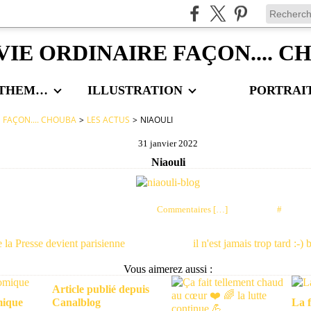
VIE ORDINAIRE FAÇON.... 
LES AUTRES THEMES
ILLUSTRATION
PORTRAI
E FAÇON.... CHOUBA
>
LES ACTUS
>
NIAOULI
31 janvier 2022
Niaouli
Posté par choubaa à 00:29 -
Commentaires [
…
]
- Permalien [
#
]
 la Presse devient parisienne
il n'est jamais trop tard :-
Vous aimerez aussi :
Article publié depuis
mique
Canalblog
La f