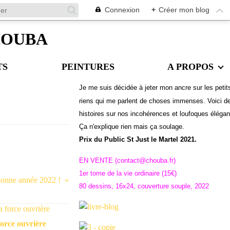
Connexion
+
Créer mon blog
CHOUBA
TS
PEINTURES
A PROPOS
Je me suis décidée à jeter mon ancre sur les petit
riens qui me parlent de choses immenses. Voici d
histoires sur nos incohérences et loufoques éléga
Ç
a n'explique rien mais ça soulage.
Prix du Public St Just le Martel 2021.
EN VENTE (contact@chouba.fr)
1er tome de la vie ordinaire (15€)
) bonne année 2022 !
80 dessins, 16x24, couverture souple, 2022
orce ouvrière