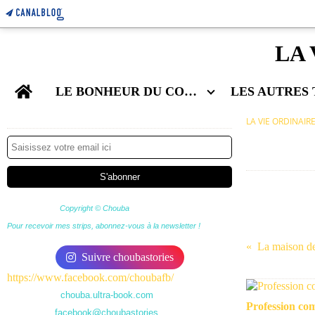
LA 
Home
LE BONHEUR DU COUPLE
Newsletter
LA VIE ORDINAIR
Copyright © Chouba
Pour recevoir mes strips, abonnez-vous à la newsletter !
La maison de
Suivre choubastories
https://www.facebook.com/choubafb/
chouba.ultra-book.com
Profession co
facebook@choubastories