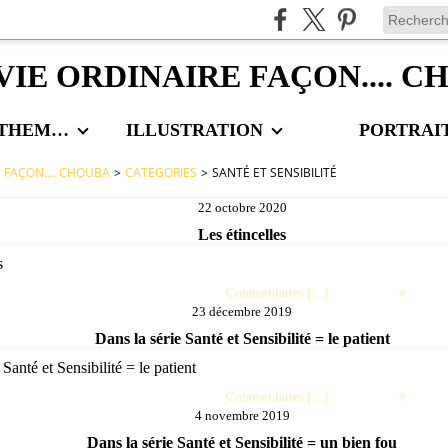
VIE ORDINAIRE FAÇON.... 
LES AUTRES THEMES
ILLUSTRATION
PORTRAI
E FAÇON.... CHOUBA
>
CATEGORIES
>
SANTÉ ET SENSIBILITÉ
22 octobre 2020
Les étincelles
Posté par choubaa à 21:48 -
Commentaires [
…
]
- Permalien [
#
]
23 décembre 2019
Dans la série Santé et Sensibilité = le patient
Posté par choubaa à 08:01 -
Commentaires [
…
]
- Permalien [
#
]
4 novembre 2019
Dans la série Santé et Sensibilité = un bien fou