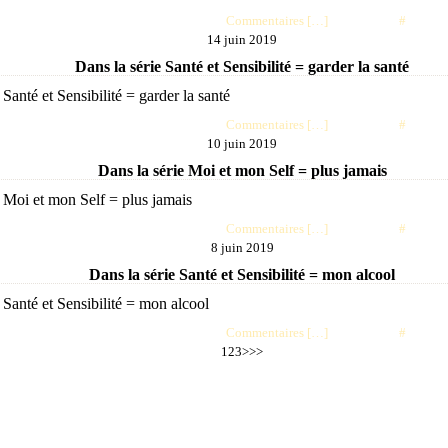
Posté par choubaa à 07:05 -
Commentaires [
…
]
- Permalien [
#
]
14 juin 2019
Dans la série Santé et Sensibilité = garder la santé
Posté par choubaa à 07:03 -
Commentaires [
…
]
- Permalien [
#
]
10 juin 2019
Dans la série Moi et mon Self = plus jamais
Posté par choubaa à 06:59 -
Commentaires [
…
]
- Permalien [
#
]
8 juin 2019
Dans la série Santé et Sensibilité = mon alcool
Posté par choubaa à 07:06 -
Commentaires [
…
]
- Permalien [
#
]
1
2
3
>
>>