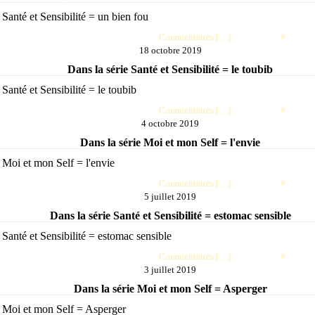
Posté par choubaa à 07:11 -
Commentaires [
…
]
- Permalien [
#
]
18 octobre 2019
Dans la série Santé et Sensibilité = le toubib
Posté par choubaa à 07:03 -
Commentaires [
…
]
- Permalien [
#
]
4 octobre 2019
Dans la série Moi et mon Self = l'envie
Posté par choubaa à 07:05 -
Commentaires [
…
]
- Permalien [
#
]
5 juillet 2019
Dans la série Santé et Sensibilité = estomac sensible
Posté par choubaa à 09:08 -
Commentaires [
…
]
- Permalien [
#
]
3 juillet 2019
Dans la série Moi et mon Self = Asperger