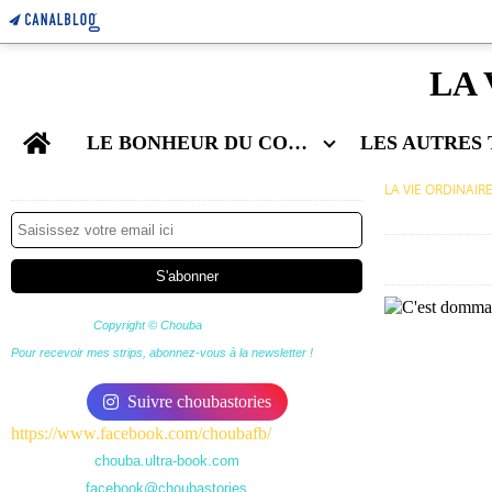
LA 
Home
LE BONHEUR DU COUPLE
Newsletter
LA VIE ORDINAIR
Copyright © Chouba
Pour recevoir mes strips, abonnez-vous à la newsletter !
Suivre choubastories
https://www.facebook.com/choubafb/
chouba.ultra-book.com
facebook@choubastories