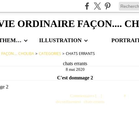
VIE ORDINAIRE FAÇON.... 
LES AUTRES THEMES
ILLUSTRATION
PORTRAI
E FAÇON.... CHOUBA
>
CATEGORIES
>
CHATS ERRANTS
chats errants
8 mai 2020
C'est dommage 2
Posté par choubaa à 00:37 -
Commentaires [
…
]
- Permalien [
#
]
Tags:
déconfinement
,
chats errants