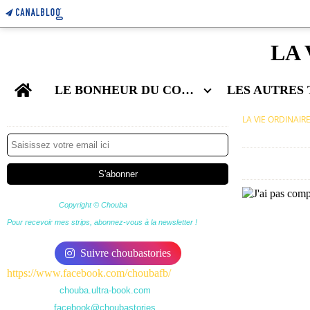
LA 
Home
LE BONHEUR DU COUPLE
Newsletter
LA VIE ORDINAIR
Copyright © Chouba
Pour recevoir mes strips, abonnez-vous à la newsletter !
Suivre choubastories
https://www.facebook.com/choubafb/
chouba.ultra-book.com
facebook@choubastories