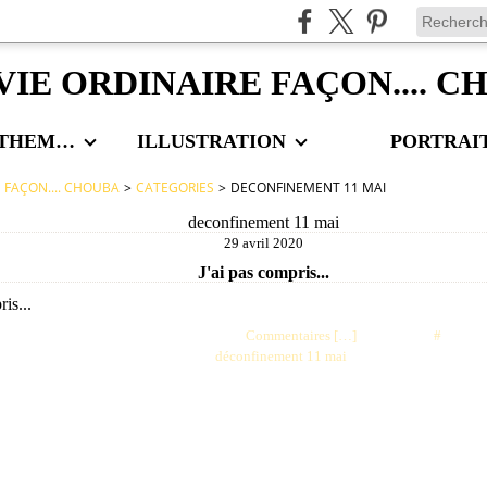
VIE ORDINAIRE FAÇON.... 
LES AUTRES THEMES
ILLUSTRATION
PORTRAI
E FAÇON.... CHOUBA
>
CATEGORIES
>
DECONFINEMENT 11 MAI
deconfinement 11 mai
29 avril 2020
J'ai pas compris...
Posté par choubaa à 07:33 -
Commentaires [
…
]
- Permalien [
#
]
Tags:
déconfinement 11 mai