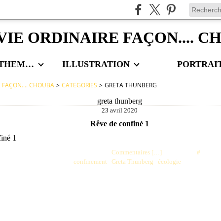
VIE ORDINAIRE FAÇON.... 
LES AUTRES THEMES
ILLUSTRATION
PORTRAI
E FAÇON.... CHOUBA
>
CATEGORIES
>
GRETA THUNBERG
greta thunberg
23 avril 2020
Rêve de confiné 1
Posté par choubaa à 23:30 -
Commentaires [
…
]
- Permalien [
#
]
Tags:
confinement
,
Greta Thunberg
,
écologie