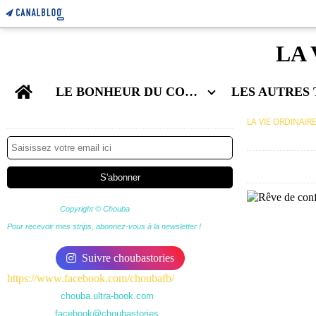
LA 
Home
LE BONHEUR DU COUPLE
Newsletter
LA VIE ORDINAIR
Copyright © Chouba
Pour recevoir mes strips, abonnez-vous à la newsletter !
Suivre choubastories
https://www.facebook.com/choubafb/
chouba.ultra-book.com
facebook@choubastories