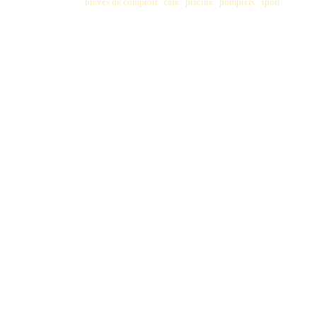
Tags:
brèves de comptoir
,
café
,
piscine
,
pompiers
,
sport