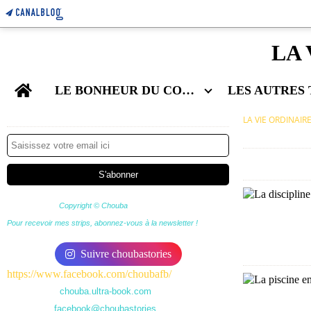
LA 
Home
LE BONHEUR DU COUPLE
Newsletter
LA VIE ORDINAIR
Copyright © Chouba
Pour recevoir mes strips, abonnez-vous à la newsletter !
Suivre choubastories
https://www.facebook.com/choubafb/
chouba.ultra-book.com
facebook@choubastories