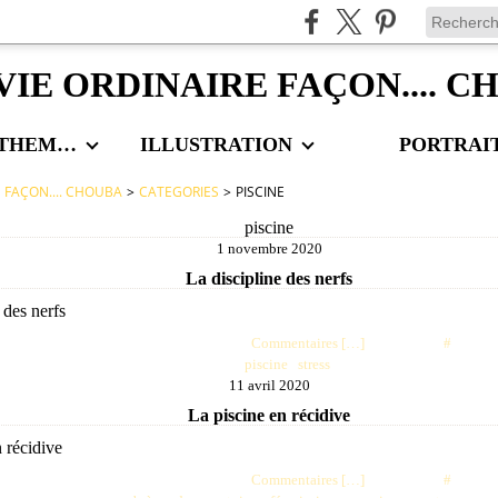
VIE ORDINAIRE FAÇON.... 
LES AUTRES THEMES
ILLUSTRATION
PORTRAI
E FAÇON.... CHOUBA
>
CATEGORIES
>
PISCINE
piscine
1 novembre 2020
La discipline des nerfs
Posté par choubaa à 23:14 -
Commentaires [
…
]
- Permalien [
#
]
Tags:
piscine
,
stress
11 avril 2020
La piscine en récidive
Posté par choubaa à 00:16 -
Commentaires [
…
]
- Permalien [
#
]