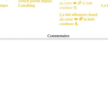
Article publié depuis
mique
Canalblog
La f
Ça fait tellement chaud
au cœur ❤️ 🌈 la lutte
continue 💪
Commentaires