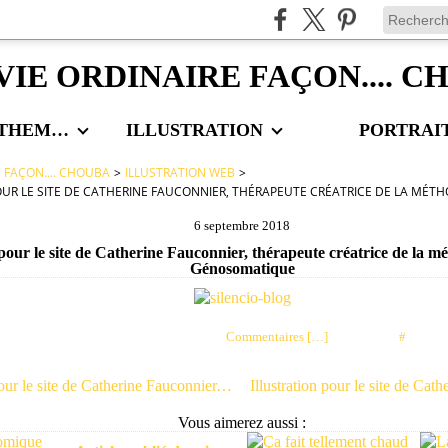
VIE ORDINAIRE FAÇON.... 
LES AUTRES THEMES
ILLUSTRATION
PORTRAI
E FAÇON.... CHOUBA
>
ILLUSTRATION WEB
>
OUR LE SITE DE CATHERINE FAUCONNIER, THÉRAPEUTE CRÉATRICE DE LA M
6 septembre 2018
 pour le site de Catherine Fauconnier, thérapeute créatrice de la 
Génosomatique
Posté par choubaa à 09:01 -
Commentaires [
…
]
- Permalien [
#
]
Illustration pour le site de Catherine Fauconnier, thérapeute créatrice de la méthode Conscience Génosomatique
Vous aimerez aussi :