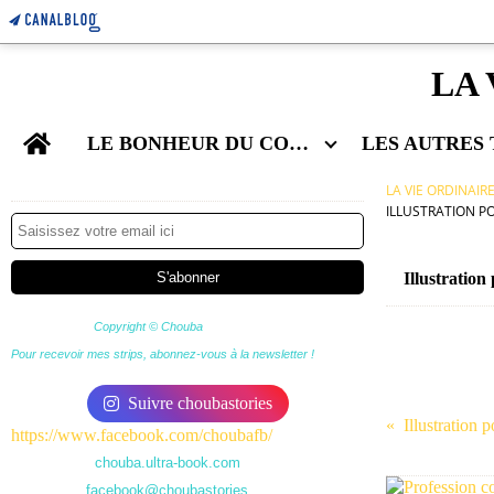
LA 
Home
LE BONHEUR DU COUPLE
Newsletter
LA VIE ORDINAIR
ILLUSTRATION P
Illustration
Copyright © Chouba
Pour recevoir mes strips, abonnez-vous à la newsletter !
Suivre choubastories
https://www.facebook.com/choubafb/
chouba.ultra-book.com
facebook@choubastories