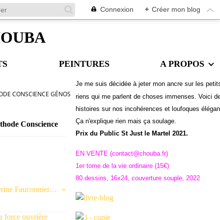
Connexion
+
Créer mon blog
CHOUBA
TS
PEINTURES
A PROPOS
Je me suis décidée à jeter mon ancre sur les petit
ÉTHODE CONSCIENCE GÉNOSOMATIQUE
riens qui me parlent de choses immenses. Voici d
histoires sur nos incohérences et loufoques éléga
Ç
a n'explique rien mais ça soulage.
méthode Conscience
Prix du Public St Just le Martel 2021.
EN VENTE (contact@chouba.fr)
1er tome de la vie ordinaire (15€)
80 dessins, 16x24, couverture souple, 2022
Illustration pour le site de Catherine Fauconnier, thérapeute créatrice de la méthode Conscience Génosomatique