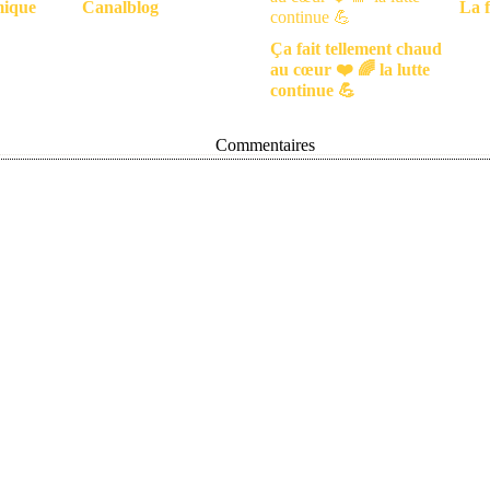
mique
Canalblog
La f
Ça fait tellement chaud
au cœur ❤️ 🌈 la lutte
continue 💪
Commentaires