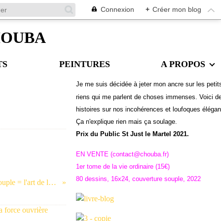
Connexion
+
Créer mon blog
CHOUBA
TS
PEINTURES
A PROPOS
Je me suis décidée à jeter mon ancre sur les petit
riens qui me parlent de choses immenses. Voici d
histoires sur nos incohérences et loufoques éléga
Ç
a n'explique rien mais ça soulage.
Prix du Public St Just le Martel 2021.
EN VENTE (contact@chouba.fr)
1er tome de la vie ordinaire (15€)
80 dessins, 16x24, couverture souple, 2022
Dans la série le bonheur du couple = l'art de la conciliation