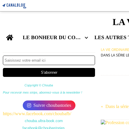
LA 
Home
LE BONHEUR DU COUPLE
Newsletter
LA VIE ORDINAIR
DANS LA SÉRIE 
Copyright © Chouba
Pour recevoir mes strips, abonnez-vous à la newsletter !
Suivre choubastories
https://www.facebook.com/choubafb/
chouba.ultra-book.com
facebook@choubastories