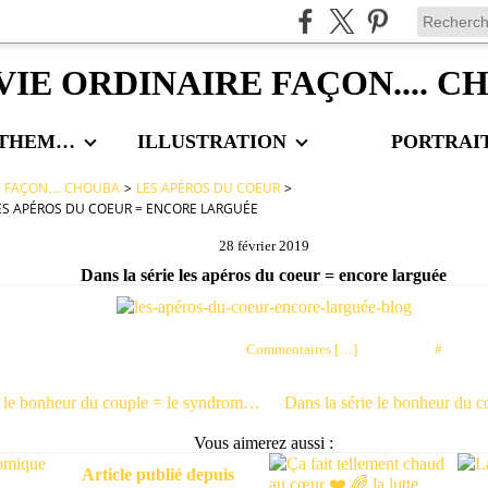
VIE ORDINAIRE FAÇON.... 
LES AUTRES THEMES
ILLUSTRATION
PORTRAI
E FAÇON.... CHOUBA
>
LES APÉROS DU COEUR
>
LES APÉROS DU COEUR = ENCORE LARGUÉE
28 février 2019
Dans la série les apéros du coeur = encore larguée
Posté par choubaa à 08:34 -
Commentaires [
…
]
- Permalien [
#
]
Dans la série le bonheur du couple = le syndrome de la rupture
Vous aimerez aussi :
Article publié depuis