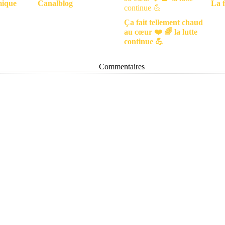
mique
Canalblog
La f
Ça fait tellement chaud
au cœur ❤️ 🌈 la lutte
continue 💪
Commentaires