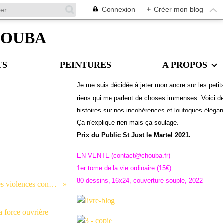
Connexion
+
Créer mon blog
CHOUBA
TS
PEINTURES
A PROPOS
Je me suis décidée à jeter mon ancre sur les petit
riens qui me parlent de choses immenses. Voici d
histoires sur nos incohérences et loufoques éléga
Ç
a n'explique rien mais ça soulage.
Prix du Public St Just le Martel 2021.
EN VENTE (contact@chouba.fr)
1er tome de la vie ordinaire (15€)
80 dessins, 16x24, couverture souple, 2022
Dans la série Actualité = grenelle des violences conjugales