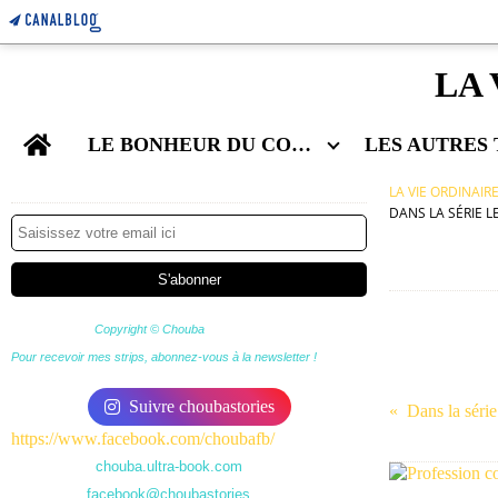
LA 
Home
LE BONHEUR DU COUPLE
Newsletter
LA VIE ORDINAIR
DANS LA SÉRIE 
Copyright © Chouba
Pour recevoir mes strips, abonnez-vous à la newsletter !
Suivre choubastories
https://www.facebook.com/choubafb/
chouba.ultra-book.com
facebook@choubastories