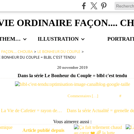
VIE ORDINAIRE FAÇON.... 
LES AUTRES THEMES
ILLUSTRATION
PORTRAI
E FAÇON.... CHOUBA
>
LE BONHEUR DU COUPLE
>
LE BONHEUR DU COUPLE = BLBL C'EST TENDU
20 novembre 2019
Dans la série Le Bonheur du Couple = blbl c'est tendu
Posté par choubaa à 07:07 -
Commentaires [
…
]
- Permalien [
#
]
Dans la série La Vie de Cafetier = rayon de soleil
Vous aimerez aussi :
Article publié depuis