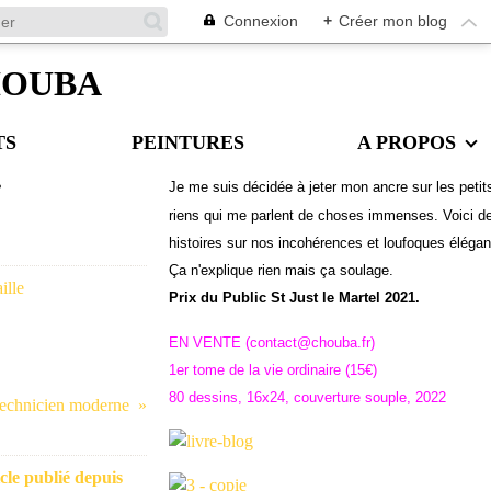
Connexion
+
Créer mon blog
CHOUBA
TS
PEINTURES
A PROPOS
Je me suis décidée à jeter mon ancre sur les petit
?
riens qui me parlent de choses immenses. Voici d
histoires sur nos incohérences et loufoques éléga
Ç
a n'explique rien mais ça soulage.
Prix du Public St Just le Martel 2021.
EN VENTE (contact@chouba.fr)
1er tome de la vie ordinaire (15€)
80 dessins, 16x24, couverture souple, 2022
technicien moderne
cle publié depuis