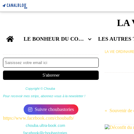
LA 
Home
LE BONHEUR DU COUPLE
Newsletter
LA VIE ORDINAIR
Copyright © Chouba
Pour recevoir mes strips, abonnez-vous à la newsletter !
Suivre choubastories
Souvenir de
https://www.facebook.com/choubafb/
chouba.ultra-book.com
facebook@choubastories