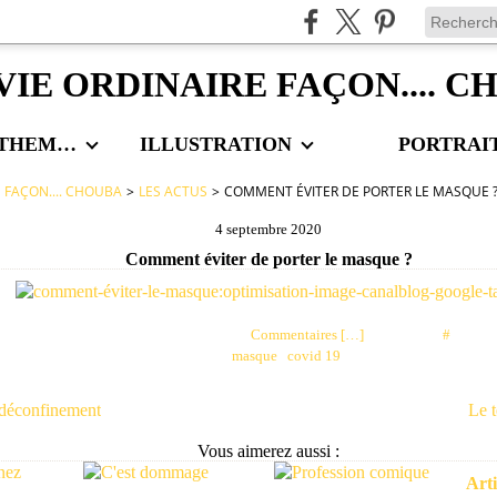
VIE ORDINAIRE FAÇON.... 
LES AUTRES THEMES
ILLUSTRATION
PORTRAI
E FAÇON.... CHOUBA
>
LES ACTUS
>
COMMENT ÉVITER DE PORTER LE MASQUE 
4 septembre 2020
Comment éviter de porter le masque ?
Posté par choubaa à 23:09 -
Commentaires [
…
]
- Permalien [
#
]
Tags:
masque
,
covid 19
 déconfinement
Le 
Vous aimerez aussi :
Arti