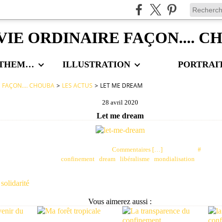
VIE ORDINAIRE FAÇON.... 
LES AUTRES THEMES
ILLUSTRATION
PORTRAI
E FAÇON.... CHOUBA
>
LES ACTUS
>
LET ME DREAM
28 avril 2020
Let me dream
Posté par choubaa à 13:37 -
Commentaires [
…
]
- Permalien [
#
]
Tags:
confinement
,
dream
,
libéralisme
,
mondialisation
 solidarité
Vous aimerez aussi :