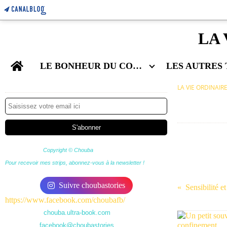
LA 
Home
LE BONHEUR DU COUPLE
Newsletter
LA VIE ORDINAIR
Copyright © Chouba
Pour recevoir mes strips, abonnez-vous à la newsletter !
Suivre choubastories
Sensibilité et
https://www.facebook.com/choubafb/
chouba.ultra-book.com
facebook@choubastories