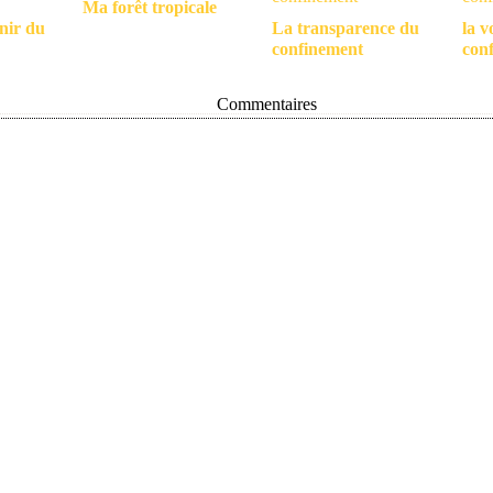
Ma forêt tropicale
nir du
La transparence du
la v
confinement
con
Commentaires