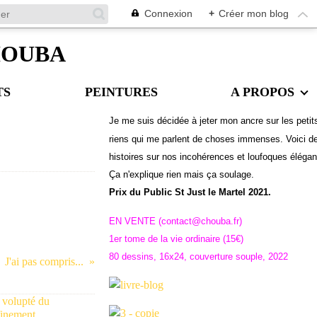
Connexion
+
Créer mon blog
CHOUBA
TS
PEINTURES
A PROPOS
Je me suis décidée à jeter mon ancre sur les petit
riens qui me parlent de choses immenses. Voici d
histoires sur nos incohérences et loufoques éléga
Ç
a n'explique rien mais ça soulage.
Prix du Public St Just le Martel 2021.
EN VENTE (contact@chouba.fr)
1er tome de la vie ordinaire (15€)
80 dessins, 16x24, couverture souple, 2022
J'ai pas compris...