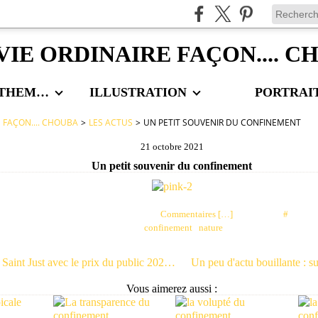
VIE ORDINAIRE FAÇON.... 
LES AUTRES THEMES
ILLUSTRATION
PORTRAI
E FAÇON.... CHOUBA
>
LES ACTUS
>
UN PETIT SOUVENIR DU CONFINEMENT
21 octobre 2021
Un petit souvenir du confinement
Posté par choubaa à 00:56 -
Commentaires [
…
]
- Permalien [
#
]
Tags:
confinement
,
nature
Je reviens de Saint Just avec le prix du public 2021 ! Eh oui, c'est une vachette :-)
Vous aimerez aussi :