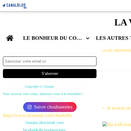
LA 
Home
LE BONHEUR DU COUPLE
Newsletter
LA VIE ORDINAIR
Copyright © Chouba
Pour recevoir mes strips, abonnez-vous à la newsletter !
Suivre choubastories
https://www.facebook.com/choubafb/
chouba.ultra-book.com
facebook@choubastories