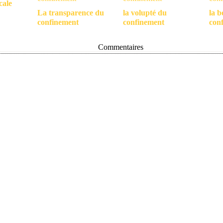
cale
La transparence du
la volupté du
la b
confinement
confinement
con
Commentaires