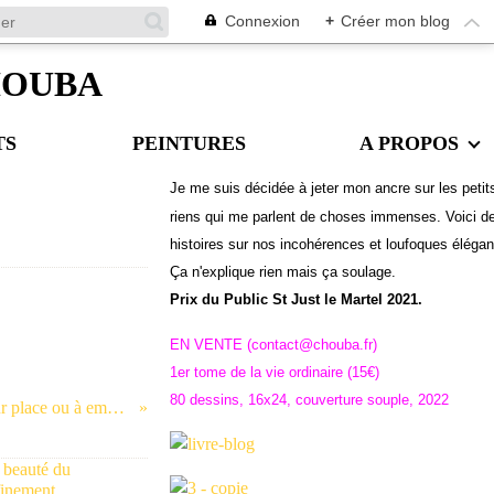
Connexion
+
Créer mon blog
CHOUBA
TS
PEINTURES
A PROPOS
Je me suis décidée à jeter mon ancre sur les petit
riens qui me parlent de choses immenses. Voici d
histoires sur nos incohérences et loufoques éléga
Ç
a n'explique rien mais ça soulage.
Prix du Public St Just le Martel 2021.
EN VENTE (contact@chouba.fr)
1er tome de la vie ordinaire (15€)
80 dessins, 16x24, couverture souple, 2022
Un peu d'actu bouillante : sur place ou à emporter, en poste ou licencié...