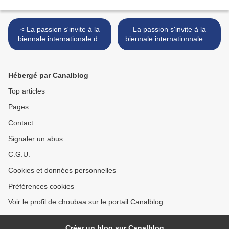
< La passion s'invite à la
La passion s'invite à la
biennale internationale du
biennale internationnale du
dessin d'humour de Jonzac
dessin d'humour de Jonzac
2023 (1)
2023 (3) >
Hébergé par Canalblog
Top articles
Pages
Contact
Signaler un abus
C.G.U.
Cookies et données personnelles
Préférences cookies
Voir le profil de choubaa sur le portail Canalblog
Créer un blog sur Canalblog